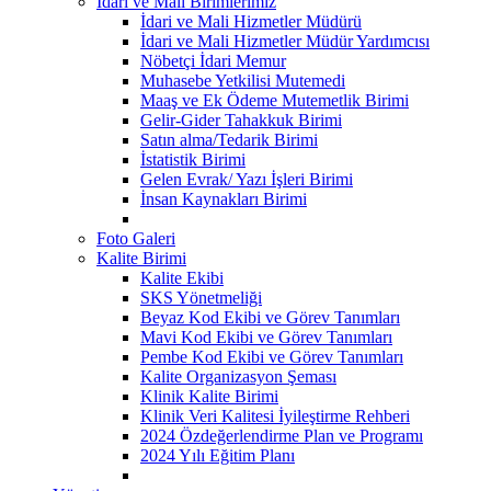
İdari ve Mali Birimlerimiz
İdari ve Mali Hizmetler Müdürü
İdari ve Mali Hizmetler Müdür Yardımcısı
Nöbetçi İdari Memur
Muhasebe Yetkilisi Mutemedi
Maaş ve Ek Ödeme Mutemetlik Birimi
Gelir-Gider Tahakkuk Birimi
Satın alma/Tedarik Birimi
İstatistik Birimi
Gelen Evrak/ Yazı İşleri Birimi
İnsan Kaynakları Birimi
Foto Galeri
Kalite Birimi
Kalite Ekibi
SKS Yönetmeliği
Beyaz Kod Ekibi ve Görev Tanımları
Mavi Kod Ekibi ve Görev Tanımları
Pembe Kod Ekibi ve Görev Tanımları
Kalite Organizasyon Şeması
Klinik Kalite Birimi
Klinik Veri Kalitesi İyileştirme Rehberi
2024 Özdeğerlendirme Plan ve Programı
2024 Yılı Eğitim Planı