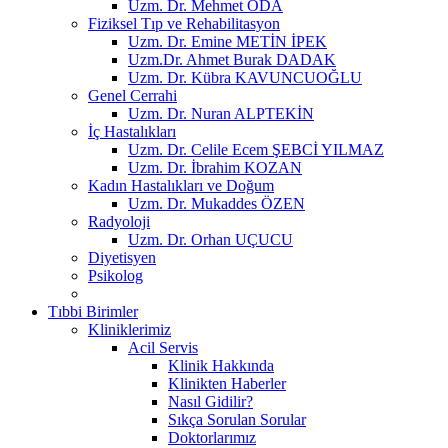
Uzm. Dr. Mehmet ODA
Fiziksel Tıp ve Rehabilitasyon
Uzm. Dr. Emine METİN İPEK
Uzm.Dr. Ahmet Burak DADAK
Uzm. Dr. Kübra KAVUNCUOĞLU
Genel Cerrahi
Uzm. Dr. Nuran ALPTEKİN
İç Hastalıkları
Uzm. Dr. Celile Ecem ŞEBCİ YILMAZ
Uzm. Dr. İbrahim KOZAN
Kadın Hastalıkları ve Doğum
Uzm. Dr. Mukaddes ÖZEN
Radyoloji
Uzm. Dr. Orhan UÇUCU
Diyetisyen
Psikolog
Tıbbi Birimler
Kliniklerimiz
Acil Servis
Klinik Hakkında
Klinikten Haberler
Nasıl Gidilir?
Sıkça Sorulan Sorular
Doktorlarımız