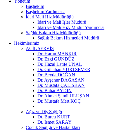
Yönetim
Başhekim
Başhekim Yardımcısı
İdari Mali Hiz.Müdürlüğü
İdari ve Mali İşler Müdürü
İdari ve Mali Hiz. Müdür Yardımcısı
Sağlık Bakım Hiz.Müdürlüğü
Sağlık Bakım Hizmetleri Müdürü
Hekimlerimiz
ACİL SERVİS
Dr. Harun MANKIR
Dr. Ezgi GÜNDÜZ
Dr. Hazal Latife ÜNAL
Dr. Gülcihan YURTSEVER
Dr. Beyda DOĞAN
Dr. Ayşenur DAĞAŞAN
Dr. Mustafa ÇALIŞKAN
Dr. Bahar AYDIN
Dr. Ahmet Şamil ULUŞAN
Dr. Mustafa Mert KOÇ
Ağız ve Diş Sağlığı
Dt. Burcu KURT
Dt. İsmet SARAY
Çocuk Sağlığı ve Hastalıkları