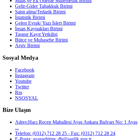
Maaş ve Ek Ödeme Mutemetlik Birimi
Gelir-Gider Tahakkuk Birimi
Satın alma/Tedarik Birimi
İstatistik Birimi
Gelen Evrak/ Yazı İşleri Birimi
İnsan Kaynakları Birimi
Taşınır Kayıt Yetkilisi
Bütçe ve Muhasebe Birimi
Arşiv Birimi
Sosyal Medya
Facebook
İnstagram
Youtube
Twitter
Rss
NSOSYAL
Bize Ulaşın
Adres:Hacı Recep Mahallesi Ayaş Ankara Bulvarı No: 1 Ayaş
...
Telefon: (0312) 712 28 25 - Fax: (0312) 712 28 24
E-Posta: ayassehitmc.dh@saglik.gov.tr