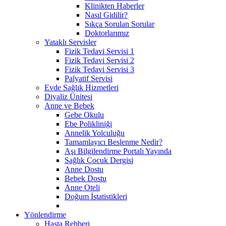
Klinikten Haberler
Nasıl Gidilir?
Sıkça Sorulan Sorular
Doktorlarımız
Yataklı Servisler
Fizik Tedavi Servisi 1
Fizik Tedavi Servisi 2
Fizik Tedavi Servisi 3
Palyatif Servisi
Evde Sağlık Hizmetleri
Diyaliz Ünitesi
Anne ve Bebek
Gebe Okulu
Ebe Polikliniği
Annelik Yolculuğu
Tamamlayıcı Beslenme Nedir?
Aşı Bilgilendirme Portalı Yayında
Sağlık Çocuk Dergisi
Anne Dostu
Bebek Dostu
Anne Oteli
Doğum İstatistikleri
Yönlendirme
Hasta Rehberi