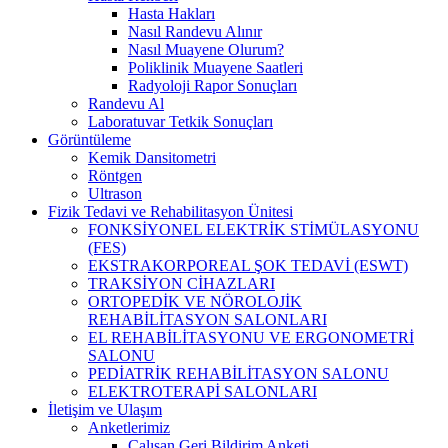
Hasta Hakları
Nasıl Randevu Alınır
Nasıl Muayene Olurum?
Poliklinik Muayene Saatleri
Radyoloji Rapor Sonuçları
Randevu Al
Laboratuvar Tetkik Sonuçları
Görüntüleme
Kemik Dansitometri
Röntgen
Ultrason
Fizik Tedavi ve Rehabilitasyon Ünitesi
FONKSİYONEL ELEKTRİK STİMÜLASYONU
(FES)
EKSTRAKORPOREAL ŞOK TEDAVİ (ESWT)
TRAKSİYON CİHAZLARI
ORTOPEDİK VE NÖROLOJİK
REHABİLİTASYON SALONLARI
EL REHABİLİTASYONU VE ERGONOMETRİ
SALONU
PEDİATRİK REHABİLİTASYON SALONU
ELEKTROTERAPİ SALONLARI
İletişim ve Ulaşım
Anketlerimiz
Çalışan Geri Bildirim Anketi