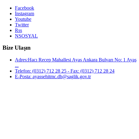
Facebook
İnstagram
Youtube
Twitter
Rss
NSOSYAL
Bize Ulaşın
Adres:Hacı Recep Mahallesi Ayaş Ankara Bulvarı No: 1 Ayaş
...
Telefon: (0312) 712 28 25 - Fax: (0312) 712 28 24
E-Posta: ayassehitmc.dh@saglik.gov.tr