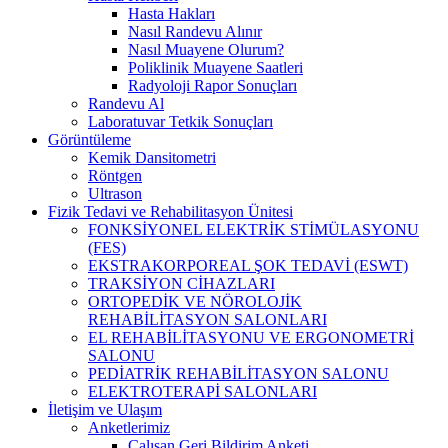
Hasta Hakları
Nasıl Randevu Alınır
Nasıl Muayene Olurum?
Poliklinik Muayene Saatleri
Radyoloji Rapor Sonuçları
Randevu Al
Laboratuvar Tetkik Sonuçları
Görüntüleme
Kemik Dansitometri
Röntgen
Ultrason
Fizik Tedavi ve Rehabilitasyon Ünitesi
FONKSİYONEL ELEKTRİK STİMÜLASYONU
(FES)
EKSTRAKORPOREAL ŞOK TEDAVİ (ESWT)
TRAKSİYON CİHAZLARI
ORTOPEDİK VE NÖROLOJİK
REHABİLİTASYON SALONLARI
EL REHABİLİTASYONU VE ERGONOMETRİ
SALONU
PEDİATRİK REHABİLİTASYON SALONU
ELEKTROTERAPİ SALONLARI
İletişim ve Ulaşım
Anketlerimiz
Çalışan Geri Bildirim Anketi