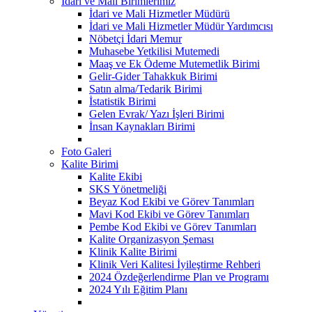
İdari ve Mali Birimlerimiz
İdari ve Mali Hizmetler Müdürü
İdari ve Mali Hizmetler Müdür Yardımcısı
Nöbetçi İdari Memur
Muhasebe Yetkilisi Mutemedi
Maaş ve Ek Ödeme Mutemetlik Birimi
Gelir-Gider Tahakkuk Birimi
Satın alma/Tedarik Birimi
İstatistik Birimi
Gelen Evrak/ Yazı İşleri Birimi
İnsan Kaynakları Birimi
Foto Galeri
Kalite Birimi
Kalite Ekibi
SKS Yönetmeliği
Beyaz Kod Ekibi ve Görev Tanımları
Mavi Kod Ekibi ve Görev Tanımları
Pembe Kod Ekibi ve Görev Tanımları
Kalite Organizasyon Şeması
Klinik Kalite Birimi
Klinik Veri Kalitesi İyileştirme Rehberi
2024 Özdeğerlendirme Plan ve Programı
2024 Yılı Eğitim Planı