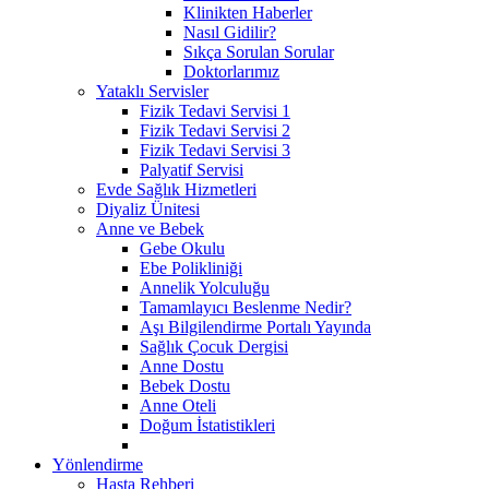
Klinikten Haberler
Nasıl Gidilir?
Sıkça Sorulan Sorular
Doktorlarımız
Yataklı Servisler
Fizik Tedavi Servisi 1
Fizik Tedavi Servisi 2
Fizik Tedavi Servisi 3
Palyatif Servisi
Evde Sağlık Hizmetleri
Diyaliz Ünitesi
Anne ve Bebek
Gebe Okulu
Ebe Polikliniği
Annelik Yolculuğu
Tamamlayıcı Beslenme Nedir?
Aşı Bilgilendirme Portalı Yayında
Sağlık Çocuk Dergisi
Anne Dostu
Bebek Dostu
Anne Oteli
Doğum İstatistikleri
Yönlendirme
Hasta Rehberi