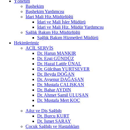
Yönetim
Başhekim
Başhekim Yardımcısı
İdari Mali Hiz.Müdürlüğü
İdari ve Mali İşler Müdürü
İdari ve Mali Hiz. Müdür Yardımcısı
Sağlık Bakım Hiz.Müdürlüğü
Sağlık Bakım Hizmetleri Müdürü
Hekimlerimiz
ACİL SERVİS
Dr. Harun MANKIR
Dr. Ezgi GÜNDÜZ
Dr. Hazal Latife ÜNAL
Dr. Gülcihan YURTSEVER
Dr. Beyda DOĞAN
Dr. Ayşenur DAĞAŞAN
Dr. Mustafa ÇALIŞKAN
Dr. Bahar AYDIN
Dr. Ahmet Şamil ULUŞAN
Dr. Mustafa Mert KOÇ
Ağız ve Diş Sağlığı
Dt. Burcu KURT
Dt. İsmet SARAY
Çocuk Sağlığı ve Hastalıkları