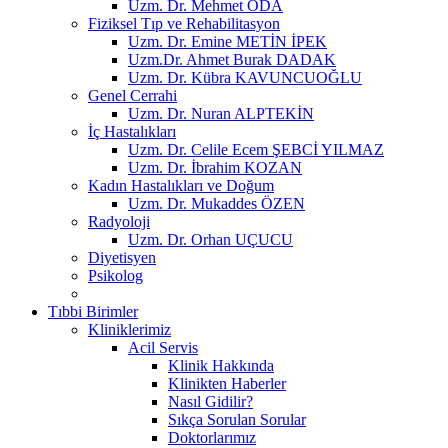
Uzm. Dr. Mehmet ODA
Fiziksel Tıp ve Rehabilitasyon
Uzm. Dr. Emine METİN İPEK
Uzm.Dr. Ahmet Burak DADAK
Uzm. Dr. Kübra KAVUNCUOĞLU
Genel Cerrahi
Uzm. Dr. Nuran ALPTEKİN
İç Hastalıkları
Uzm. Dr. Celile Ecem ŞEBCİ YILMAZ
Uzm. Dr. İbrahim KOZAN
Kadın Hastalıkları ve Doğum
Uzm. Dr. Mukaddes ÖZEN
Radyoloji
Uzm. Dr. Orhan UÇUCU
Diyetisyen
Psikolog
Tıbbi Birimler
Kliniklerimiz
Acil Servis
Klinik Hakkında
Klinikten Haberler
Nasıl Gidilir?
Sıkça Sorulan Sorular
Doktorlarımız