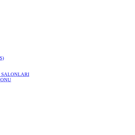
S)
 SALONLARI
LONU