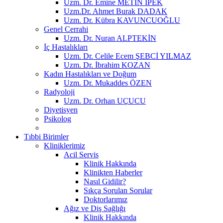
Uzm. Dr. Emine METİN İPEK
Uzm.Dr. Ahmet Burak DADAK
Uzm. Dr. Kübra KAVUNCUOĞLU
Genel Cerrahi
Uzm. Dr. Nuran ALPTEKİN
İç Hastalıkları
Uzm. Dr. Celile Ecem ŞEBCİ YILMAZ
Uzm. Dr. İbrahim KOZAN
Kadın Hastalıkları ve Doğum
Uzm. Dr. Mukaddes ÖZEN
Radyoloji
Uzm. Dr. Orhan UÇUCU
Diyetisyen
Psikolog
Tıbbi Birimler
Kliniklerimiz
Acil Servis
Klinik Hakkında
Klinikten Haberler
Nasıl Gidilir?
Sıkça Sorulan Sorular
Doktorlarımız
Ağız ve Diş Sağlığı
Klinik Hakkında