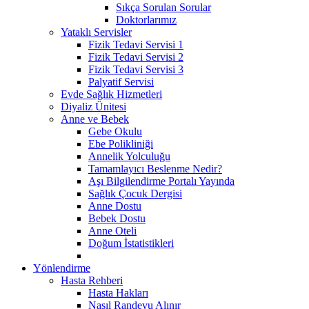
Sıkça Sorulan Sorular
Doktorlarımız
Yataklı Servisler
Fizik Tedavi Servisi 1
Fizik Tedavi Servisi 2
Fizik Tedavi Servisi 3
Palyatif Servisi
Evde Sağlık Hizmetleri
Diyaliz Ünitesi
Anne ve Bebek
Gebe Okulu
Ebe Polikliniği
Annelik Yolculuğu
Tamamlayıcı Beslenme Nedir?
Aşı Bilgilendirme Portalı Yayında
Sağlık Çocuk Dergisi
Anne Dostu
Bebek Dostu
Anne Oteli
Doğum İstatistikleri
Yönlendirme
Hasta Rehberi
Hasta Hakları
Nasıl Randevu Alınır