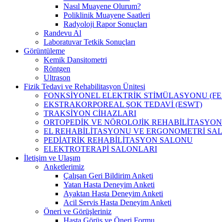
Nasıl Muayene Olurum?
Poliklinik Muayene Saatleri
Radyoloji Rapor Sonuçları
Randevu Al
Laboratuvar Tetkik Sonuçları
Görüntüleme
Kemik Dansitometri
Röntgen
Ultrason
Fizik Tedavi ve Rehabilitasyon Ünitesi
FONKSİYONEL ELEKTRİK STİMÜLASYONU (FE
EKSTRAKORPOREAL ŞOK TEDAVİ (ESWT)
TRAKSİYON CİHAZLARI
ORTOPEDİK VE NÖROLOJİK REHABİLİTASYON
EL REHABİLİTASYONU VE ERGONOMETRİ SA
PEDİATRİK REHABİLİTASYON SALONU
ELEKTROTERAPİ SALONLARI
İletişim ve Ulaşım
Anketlerimiz
Çalışan Geri Bildirim Anketi
Yatan Hasta Deneyim Anketi
Ayaktan Hasta Deneyim Anketi
Acil Servis Hasta Deneyim Anketi
Öneri ve Görüşleriniz
Hasta Görüş ve Öneri Formu