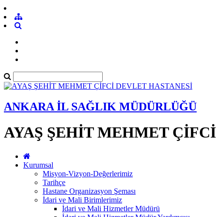
ANKARA İL SAĞLIK MÜDÜRLÜĞÜ
AYAŞ ŞEHİT MEHMET ÇİFCİ
Kurumsal
Misyon-Vizyon-Değerlerimiz
Tarihçe
Hastane Organizasyon Şeması
İdari ve Mali Birimlerimiz
İdari ve Mali Hizmetler Müdürü