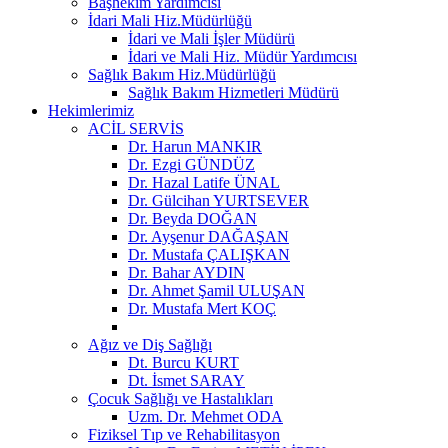
Başhekim Yardımcısı
İdari Mali Hiz.Müdürlüğü
İdari ve Mali İşler Müdürü
İdari ve Mali Hiz. Müdür Yardımcısı
Sağlık Bakım Hiz.Müdürlüğü
Sağlık Bakım Hizmetleri Müdürü
Hekimlerimiz
ACİL SERVİS
Dr. Harun MANKIR
Dr. Ezgi GÜNDÜZ
Dr. Hazal Latife ÜNAL
Dr. Gülcihan YURTSEVER
Dr. Beyda DOĞAN
Dr. Ayşenur DAĞAŞAN
Dr. Mustafa ÇALIŞKAN
Dr. Bahar AYDIN
Dr. Ahmet Şamil ULUŞAN
Dr. Mustafa Mert KOÇ
Ağız ve Diş Sağlığı
Dt. Burcu KURT
Dt. İsmet SARAY
Çocuk Sağlığı ve Hastalıkları
Uzm. Dr. Mehmet ODA
Fiziksel Tıp ve Rehabilitasyon