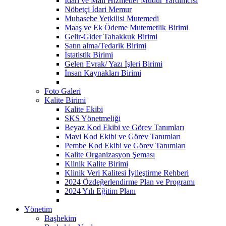
İdari ve Mali Hizmetler Müdür Yardımcısı
Nöbetçi İdari Memur
Muhasebe Yetkilisi Mutemedi
Maaş ve Ek Ödeme Mutemetlik Birimi
Gelir-Gider Tahakkuk Birimi
Satın alma/Tedarik Birimi
İstatistik Birimi
Gelen Evrak/ Yazı İşleri Birimi
İnsan Kaynakları Birimi
Foto Galeri
Kalite Birimi
Kalite Ekibi
SKS Yönetmeliği
Beyaz Kod Ekibi ve Görev Tanımları
Mavi Kod Ekibi ve Görev Tanımları
Pembe Kod Ekibi ve Görev Tanımları
Kalite Organizasyon Şeması
Klinik Kalite Birimi
Klinik Veri Kalitesi İyileştirme Rehberi
2024 Özdeğerlendirme Plan ve Programı
2024 Yılı Eğitim Planı
Yönetim
Başhekim