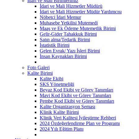
İdari ve Mali Birimlerimiz
İdari ve Mali Hizmetler Müdürü
İdari ve Mali Hizmetler Müdür Yardımcısı
Nöbetçi İdari Memur
Muhasebe Yetkilisi Mutemedi
Maaş ve Ek Ödeme Mutemetlik Birimi
Gelir-Gider Tahakkuk Birimi
Satın alma/Tedarik Birimi
İstatistik Birimi
Gelen Evrak/ Yazı İşleri Birimi
İnsan Kaynakları Birimi
Foto Galeri
Kalite Birimi
Kalite Ekibi
SKS Yönetmeliği
Beyaz Kod Ekibi ve Görev Tanımları
Mavi Kod Ekibi ve Görev Tanımları
Pembe Kod Ekibi ve Görev Tanımları
Kalite Organizasyon Şeması
Klinik Kalite Birimi
Klinik Veri Kalitesi İyileştirme Rehberi
2024 Özdeğerlendirme Plan ve Programı
2024 Yılı Eğitim Planı