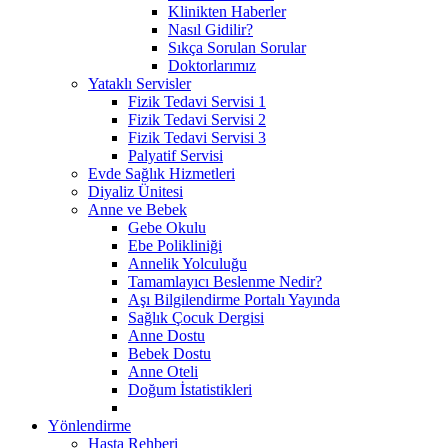
Klinikten Haberler
Nasıl Gidilir?
Sıkça Sorulan Sorular
Doktorlarımız
Yataklı Servisler
Fizik Tedavi Servisi 1
Fizik Tedavi Servisi 2
Fizik Tedavi Servisi 3
Palyatif Servisi
Evde Sağlık Hizmetleri
Diyaliz Ünitesi
Anne ve Bebek
Gebe Okulu
Ebe Polikliniği
Annelik Yolculuğu
Tamamlayıcı Beslenme Nedir?
Aşı Bilgilendirme Portalı Yayında
Sağlık Çocuk Dergisi
Anne Dostu
Bebek Dostu
Anne Oteli
Doğum İstatistikleri
Yönlendirme
Hasta Rehberi