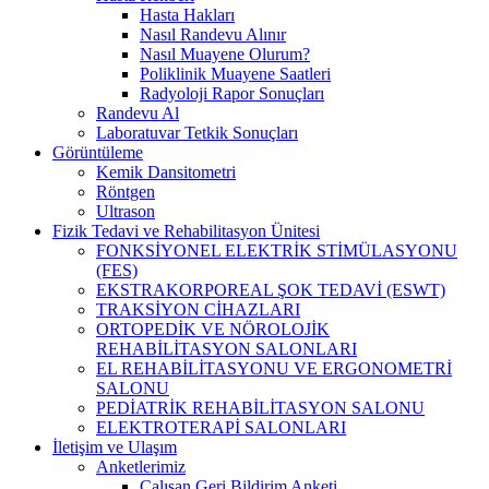
Hasta Hakları
Nasıl Randevu Alınır
Nasıl Muayene Olurum?
Poliklinik Muayene Saatleri
Radyoloji Rapor Sonuçları
Randevu Al
Laboratuvar Tetkik Sonuçları
Görüntüleme
Kemik Dansitometri
Röntgen
Ultrason
Fizik Tedavi ve Rehabilitasyon Ünitesi
FONKSİYONEL ELEKTRİK STİMÜLASYONU
(FES)
EKSTRAKORPOREAL ŞOK TEDAVİ (ESWT)
TRAKSİYON CİHAZLARI
ORTOPEDİK VE NÖROLOJİK
REHABİLİTASYON SALONLARI
EL REHABİLİTASYONU VE ERGONOMETRİ
SALONU
PEDİATRİK REHABİLİTASYON SALONU
ELEKTROTERAPİ SALONLARI
İletişim ve Ulaşım
Anketlerimiz
Çalışan Geri Bildirim Anketi