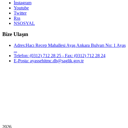
İnstagram
Youtube
Twitter
Rss
NSOSYAL
Bize Ulaşın
Adres:Hacı Recep Mahallesi Ayaş Ankara Bulvarı No: 1 Ayaş
...
Telefon: (0312) 712 28 25 - Fax: (0312) 712 28 24
E-Posta: ayassehitmc.dh@saglik.gov.tr
2026