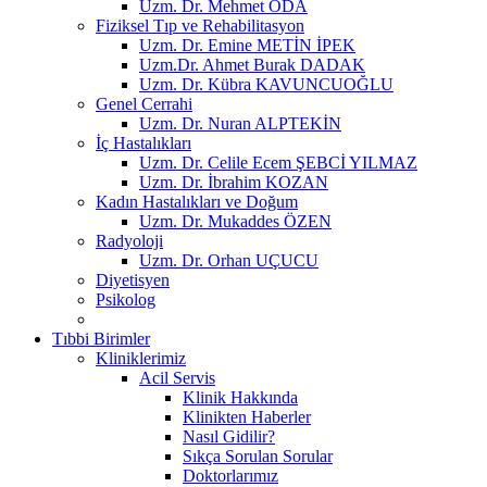
Uzm. Dr. Mehmet ODA
Fiziksel Tıp ve Rehabilitasyon
Uzm. Dr. Emine METİN İPEK
Uzm.Dr. Ahmet Burak DADAK
Uzm. Dr. Kübra KAVUNCUOĞLU
Genel Cerrahi
Uzm. Dr. Nuran ALPTEKİN
İç Hastalıkları
Uzm. Dr. Celile Ecem ŞEBCİ YILMAZ
Uzm. Dr. İbrahim KOZAN
Kadın Hastalıkları ve Doğum
Uzm. Dr. Mukaddes ÖZEN
Radyoloji
Uzm. Dr. Orhan UÇUCU
Diyetisyen
Psikolog
Tıbbi Birimler
Kliniklerimiz
Acil Servis
Klinik Hakkında
Klinikten Haberler
Nasıl Gidilir?
Sıkça Sorulan Sorular
Doktorlarımız