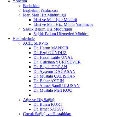
Yönetim
Başhekim
Başhekim Yardımcısı
İdari Mali Hiz.Müdürlüğü
İdari ve Mali İşler Müdürü
İdari ve Mali Hiz. Müdür Yardımcısı
Sağlık Bakım Hiz.Müdürlüğü
Sağlık Bakım Hizmetleri Müdürü
Hekimlerimiz
ACİL SERVİS
Dr. Harun MANKIR
Dr. Ezgi GÜNDÜZ
Dr. Hazal Latife ÜNAL
Dr. Gülcihan YURTSEVER
Dr. Beyda DOĞAN
Dr. Ayşenur DAĞAŞAN
Dr. Mustafa ÇALIŞKAN
Dr. Bahar AYDIN
Dr. Ahmet Şamil ULUŞAN
Dr. Mustafa Mert KOÇ
Ağız ve Diş Sağlığı
Dt. Burcu KURT
Dt. İsmet SARAY
Çocuk Sağlığı ve Hastalıkları