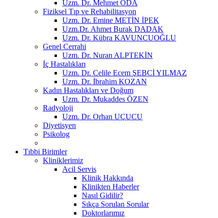
Uzm. Dr. Mehmet ODA
Fiziksel Tıp ve Rehabilitasyon
Uzm. Dr. Emine METİN İPEK
Uzm.Dr. Ahmet Burak DADAK
Uzm. Dr. Kübra KAVUNCUOĞLU
Genel Cerrahi
Uzm. Dr. Nuran ALPTEKİN
İç Hastalıkları
Uzm. Dr. Celile Ecem ŞEBCİ YILMAZ
Uzm. Dr. İbrahim KOZAN
Kadın Hastalıkları ve Doğum
Uzm. Dr. Mukaddes ÖZEN
Radyoloji
Uzm. Dr. Orhan UÇUCU
Diyetisyen
Psikolog
Tıbbi Birimler
Kliniklerimiz
Acil Servis
Klinik Hakkında
Klinikten Haberler
Nasıl Gidilir?
Sıkça Sorulan Sorular
Doktorlarımız