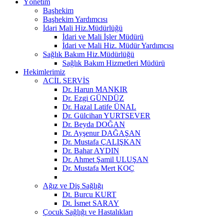
Yönetim
Başhekim
Başhekim Yardımcısı
İdari Mali Hiz.Müdürlüğü
İdari ve Mali İşler Müdürü
İdari ve Mali Hiz. Müdür Yardımcısı
Sağlık Bakım Hiz.Müdürlüğü
Sağlık Bakım Hizmetleri Müdürü
Hekimlerimiz
ACİL SERVİS
Dr. Harun MANKIR
Dr. Ezgi GÜNDÜZ
Dr. Hazal Latife ÜNAL
Dr. Gülcihan YURTSEVER
Dr. Beyda DOĞAN
Dr. Ayşenur DAĞAŞAN
Dr. Mustafa ÇALIŞKAN
Dr. Bahar AYDIN
Dr. Ahmet Şamil ULUŞAN
Dr. Mustafa Mert KOÇ
Ağız ve Diş Sağlığı
Dt. Burcu KURT
Dt. İsmet SARAY
Çocuk Sağlığı ve Hastalıkları