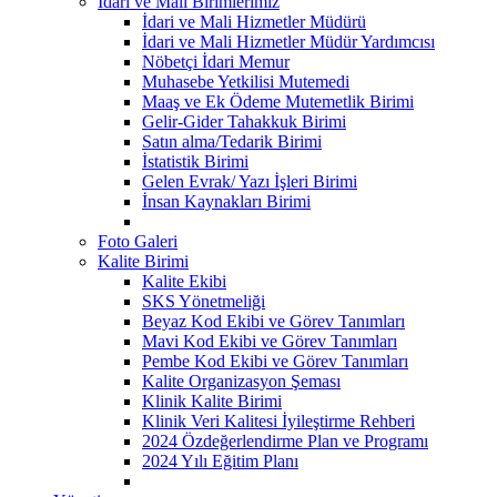
İdari ve Mali Birimlerimiz
İdari ve Mali Hizmetler Müdürü
İdari ve Mali Hizmetler Müdür Yardımcısı
Nöbetçi İdari Memur
Muhasebe Yetkilisi Mutemedi
Maaş ve Ek Ödeme Mutemetlik Birimi
Gelir-Gider Tahakkuk Birimi
Satın alma/Tedarik Birimi
İstatistik Birimi
Gelen Evrak/ Yazı İşleri Birimi
İnsan Kaynakları Birimi
Foto Galeri
Kalite Birimi
Kalite Ekibi
SKS Yönetmeliği
Beyaz Kod Ekibi ve Görev Tanımları
Mavi Kod Ekibi ve Görev Tanımları
Pembe Kod Ekibi ve Görev Tanımları
Kalite Organizasyon Şeması
Klinik Kalite Birimi
Klinik Veri Kalitesi İyileştirme Rehberi
2024 Özdeğerlendirme Plan ve Programı
2024 Yılı Eğitim Planı