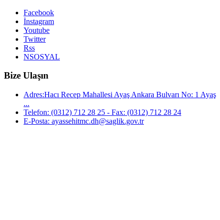
Facebook
İnstagram
Youtube
Twitter
Rss
NSOSYAL
Bize Ulaşın
Adres:Hacı Recep Mahallesi Ayaş Ankara Bulvarı No: 1 Ayaş
...
Telefon: (0312) 712 28 25 - Fax: (0312) 712 28 24
E-Posta: ayassehitmc.dh@saglik.gov.tr