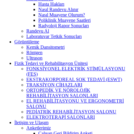
Hasta Hakları
Nasıl Randevu Alınır
Nasıl Muayene Olurum?
Poliklinik Muayene Saatleri
Radyoloji Rapor Sonuçları
Randevu Al
Laboratuvar Tetkik Sonuçları
Görüntüleme
Kemik Dansitometri
Röntgen
Ultrason
Fizik Tedavi ve Rehabilitasyon Ünitesi
FONKSİYONEL ELEKTRİK STİMÜLASYONU
(FES)
EKSTRAKORPOREAL ŞOK TEDAVİ (ESWT)
TRAKSİYON CİHAZLARI
ORTOPEDİK VE NÖROLOJİK
REHABİLİTASYON SALONLARI
EL REHABİLİTASYONU VE ERGONOMETRİ
SALONU
PEDİATRİK REHABİLİTASYON SALONU
ELEKTROTERAPİ SALONLARI
İletişim ve Ulaşım
Anketlerimiz
Çalışan Geri Bildirim Anketi