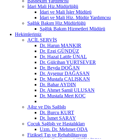
Başhekim Yardımcısı
İdari Mali Hiz.Müdürlüğü
İdari ve Mali İşler Müdürü
İdari ve Mali Hiz. Müdür Yardımcısı
Sağlık Bakım Hiz.Müdürlüğü
Sağlık Bakım Hizmetleri Müdürü
Hekimlerimiz
ACİL SERVİS
Dr. Harun MANKIR
Dr. Ezgi GÜNDÜZ
Dr. Hazal Latife ÜNAL
Dr. Gülcihan YURTSEVER
Dr. Beyda DOĞAN
Dr. Ayşenur DAĞAŞAN
Dr. Mustafa ÇALIŞKAN
Dr. Bahar AYDIN
Dr. Ahmet Şamil ULUŞAN
Dr. Mustafa Mert KOÇ
Ağız ve Diş Sağlığı
Dt. Burcu KURT
Dt. İsmet SARAY
Çocuk Sağlığı ve Hastalıkları
Uzm. Dr. Mehmet ODA
Fiziksel Tıp ve Rehabilitasyon