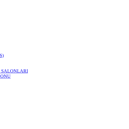
S)
 SALONLARI
LONU