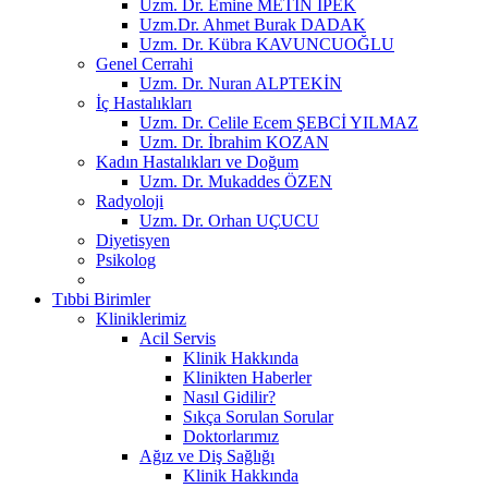
Uzm. Dr. Emine METİN İPEK
Uzm.Dr. Ahmet Burak DADAK
Uzm. Dr. Kübra KAVUNCUOĞLU
Genel Cerrahi
Uzm. Dr. Nuran ALPTEKİN
İç Hastalıkları
Uzm. Dr. Celile Ecem ŞEBCİ YILMAZ
Uzm. Dr. İbrahim KOZAN
Kadın Hastalıkları ve Doğum
Uzm. Dr. Mukaddes ÖZEN
Radyoloji
Uzm. Dr. Orhan UÇUCU
Diyetisyen
Psikolog
Tıbbi Birimler
Kliniklerimiz
Acil Servis
Klinik Hakkında
Klinikten Haberler
Nasıl Gidilir?
Sıkça Sorulan Sorular
Doktorlarımız
Ağız ve Diş Sağlığı
Klinik Hakkında