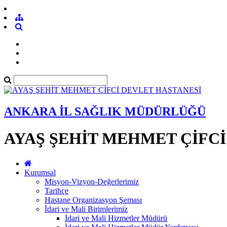
ANKARA İL SAĞLIK MÜDÜRLÜĞÜ
AYAŞ ŞEHİT MEHMET ÇİFCİ
Kurumsal
Misyon-Vizyon-Değerlerimiz
Tarihçe
Hastane Organizasyon Şeması
İdari ve Mali Birimlerimiz
İdari ve Mali Hizmetler Müdürü