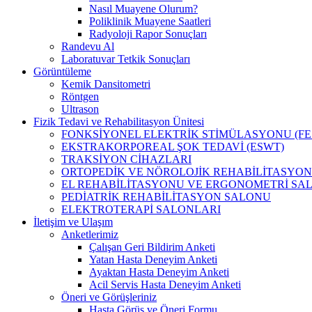
Nasıl Muayene Olurum?
Poliklinik Muayene Saatleri
Radyoloji Rapor Sonuçları
Randevu Al
Laboratuvar Tetkik Sonuçları
Görüntüleme
Kemik Dansitometri
Röntgen
Ultrason
Fizik Tedavi ve Rehabilitasyon Ünitesi
FONKSİYONEL ELEKTRİK STİMÜLASYONU (FE
EKSTRAKORPOREAL ŞOK TEDAVİ (ESWT)
TRAKSİYON CİHAZLARI
ORTOPEDİK VE NÖROLOJİK REHABİLİTASYON
EL REHABİLİTASYONU VE ERGONOMETRİ SA
PEDİATRİK REHABİLİTASYON SALONU
ELEKTROTERAPİ SALONLARI
İletişim ve Ulaşım
Anketlerimiz
Çalışan Geri Bildirim Anketi
Yatan Hasta Deneyim Anketi
Ayaktan Hasta Deneyim Anketi
Acil Servis Hasta Deneyim Anketi
Öneri ve Görüşleriniz
Hasta Görüş ve Öneri Formu