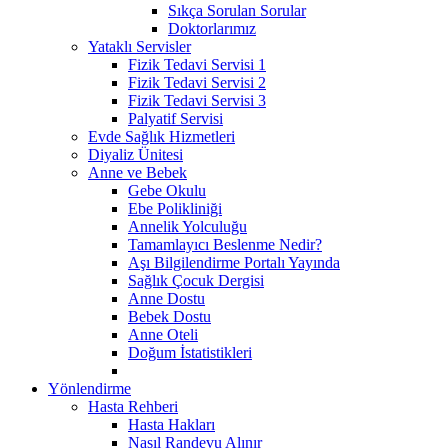
Sıkça Sorulan Sorular
Doktorlarımız
Yataklı Servisler
Fizik Tedavi Servisi 1
Fizik Tedavi Servisi 2
Fizik Tedavi Servisi 3
Palyatif Servisi
Evde Sağlık Hizmetleri
Diyaliz Ünitesi
Anne ve Bebek
Gebe Okulu
Ebe Polikliniği
Annelik Yolculuğu
Tamamlayıcı Beslenme Nedir?
Aşı Bilgilendirme Portalı Yayında
Sağlık Çocuk Dergisi
Anne Dostu
Bebek Dostu
Anne Oteli
Doğum İstatistikleri
Yönlendirme
Hasta Rehberi
Hasta Hakları
Nasıl Randevu Alınır