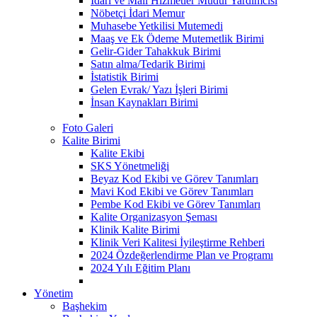
İdari ve Mali Hizmetler Müdür Yardımcısı
Nöbetçi İdari Memur
Muhasebe Yetkilisi Mutemedi
Maaş ve Ek Ödeme Mutemetlik Birimi
Gelir-Gider Tahakkuk Birimi
Satın alma/Tedarik Birimi
İstatistik Birimi
Gelen Evrak/ Yazı İşleri Birimi
İnsan Kaynakları Birimi
Foto Galeri
Kalite Birimi
Kalite Ekibi
SKS Yönetmeliği
Beyaz Kod Ekibi ve Görev Tanımları
Mavi Kod Ekibi ve Görev Tanımları
Pembe Kod Ekibi ve Görev Tanımları
Kalite Organizasyon Şeması
Klinik Kalite Birimi
Klinik Veri Kalitesi İyileştirme Rehberi
2024 Özdeğerlendirme Plan ve Programı
2024 Yılı Eğitim Planı
Yönetim
Başhekim