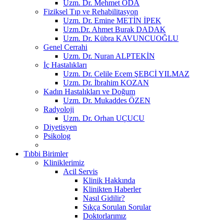
Uzm. Dr. Mehmet ODA
Fiziksel Tıp ve Rehabilitasyon
Uzm. Dr. Emine METİN İPEK
Uzm.Dr. Ahmet Burak DADAK
Uzm. Dr. Kübra KAVUNCUOĞLU
Genel Cerrahi
Uzm. Dr. Nuran ALPTEKİN
İç Hastalıkları
Uzm. Dr. Celile Ecem ŞEBCİ YILMAZ
Uzm. Dr. İbrahim KOZAN
Kadın Hastalıkları ve Doğum
Uzm. Dr. Mukaddes ÖZEN
Radyoloji
Uzm. Dr. Orhan UÇUCU
Diyetisyen
Psikolog
Tıbbi Birimler
Kliniklerimiz
Acil Servis
Klinik Hakkında
Klinikten Haberler
Nasıl Gidilir?
Sıkça Sorulan Sorular
Doktorlarımız