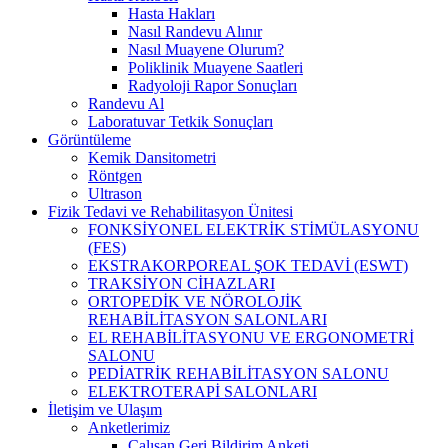
Hasta Hakları
Nasıl Randevu Alınır
Nasıl Muayene Olurum?
Poliklinik Muayene Saatleri
Radyoloji Rapor Sonuçları
Randevu Al
Laboratuvar Tetkik Sonuçları
Görüntüleme
Kemik Dansitometri
Röntgen
Ultrason
Fizik Tedavi ve Rehabilitasyon Ünitesi
FONKSİYONEL ELEKTRİK STİMÜLASYONU
(FES)
EKSTRAKORPOREAL ŞOK TEDAVİ (ESWT)
TRAKSİYON CİHAZLARI
ORTOPEDİK VE NÖROLOJİK
REHABİLİTASYON SALONLARI
EL REHABİLİTASYONU VE ERGONOMETRİ
SALONU
PEDİATRİK REHABİLİTASYON SALONU
ELEKTROTERAPİ SALONLARI
İletişim ve Ulaşım
Anketlerimiz
Çalışan Geri Bildirim Anketi