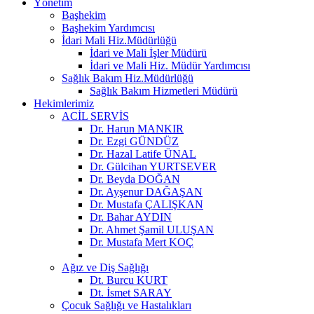
Yönetim
Başhekim
Başhekim Yardımcısı
İdari Mali Hiz.Müdürlüğü
İdari ve Mali İşler Müdürü
İdari ve Mali Hiz. Müdür Yardımcısı
Sağlık Bakım Hiz.Müdürlüğü
Sağlık Bakım Hizmetleri Müdürü
Hekimlerimiz
ACİL SERVİS
Dr. Harun MANKIR
Dr. Ezgi GÜNDÜZ
Dr. Hazal Latife ÜNAL
Dr. Gülcihan YURTSEVER
Dr. Beyda DOĞAN
Dr. Ayşenur DAĞAŞAN
Dr. Mustafa ÇALIŞKAN
Dr. Bahar AYDIN
Dr. Ahmet Şamil ULUŞAN
Dr. Mustafa Mert KOÇ
Ağız ve Diş Sağlığı
Dt. Burcu KURT
Dt. İsmet SARAY
Çocuk Sağlığı ve Hastalıkları