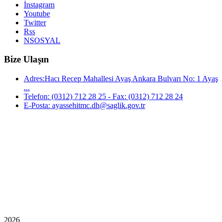
İnstagram
Youtube
Twitter
Rss
NSOSYAL
Bize Ulaşın
Adres:Hacı Recep Mahallesi Ayaş Ankara Bulvarı No: 1 Ayaş
...
Telefon: (0312) 712 28 25 - Fax: (0312) 712 28 24
E-Posta: ayassehitmc.dh@saglik.gov.tr
2026