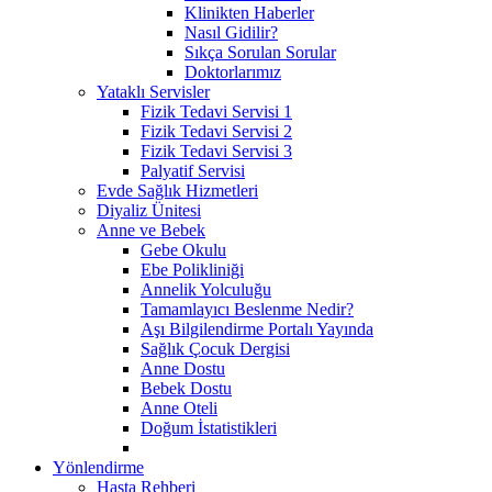
Klinikten Haberler
Nasıl Gidilir?
Sıkça Sorulan Sorular
Doktorlarımız
Yataklı Servisler
Fizik Tedavi Servisi 1
Fizik Tedavi Servisi 2
Fizik Tedavi Servisi 3
Palyatif Servisi
Evde Sağlık Hizmetleri
Diyaliz Ünitesi
Anne ve Bebek
Gebe Okulu
Ebe Polikliniği
Annelik Yolculuğu
Tamamlayıcı Beslenme Nedir?
Aşı Bilgilendirme Portalı Yayında
Sağlık Çocuk Dergisi
Anne Dostu
Bebek Dostu
Anne Oteli
Doğum İstatistikleri
Yönlendirme
Hasta Rehberi