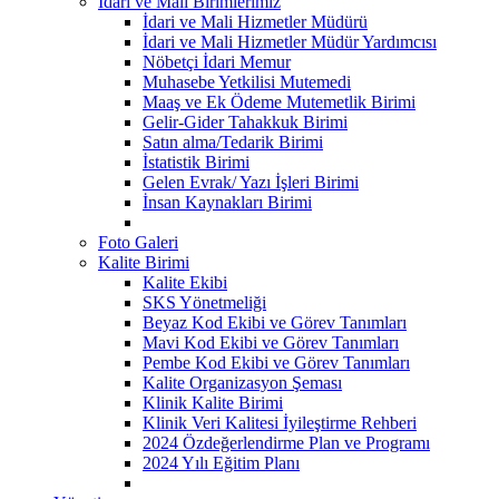
İdari ve Mali Birimlerimiz
İdari ve Mali Hizmetler Müdürü
İdari ve Mali Hizmetler Müdür Yardımcısı
Nöbetçi İdari Memur
Muhasebe Yetkilisi Mutemedi
Maaş ve Ek Ödeme Mutemetlik Birimi
Gelir-Gider Tahakkuk Birimi
Satın alma/Tedarik Birimi
İstatistik Birimi
Gelen Evrak/ Yazı İşleri Birimi
İnsan Kaynakları Birimi
Foto Galeri
Kalite Birimi
Kalite Ekibi
SKS Yönetmeliği
Beyaz Kod Ekibi ve Görev Tanımları
Mavi Kod Ekibi ve Görev Tanımları
Pembe Kod Ekibi ve Görev Tanımları
Kalite Organizasyon Şeması
Klinik Kalite Birimi
Klinik Veri Kalitesi İyileştirme Rehberi
2024 Özdeğerlendirme Plan ve Programı
2024 Yılı Eğitim Planı