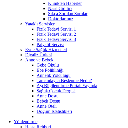
Klinikten Haberler
Nasıl Gidilir?
Sıkça Sorulan Sorular
Doktorlarımız
Yataklı Servisler
Fizik Tedavi Servisi 1
Fizik Tedavi Servisi 2
Fizik Tedavi Servisi 3
Palyatif Servisi
Evde Sağlık Hizmetleri
Diyaliz Ünitesi
Anne ve Bebek
Gebe Okulu
Ebe Polikliniği
Annelik Yolculuğu
Tamamlayıcı Beslenme Nedir?
Aşı Bilgilendirme Portalı Yayında
Sağlık Çocuk Dergisi
Anne Dostu
Bebek Dostu
Anne Oteli
Doğum İstatistikleri
Yönlendirme
Hasta Rehberi