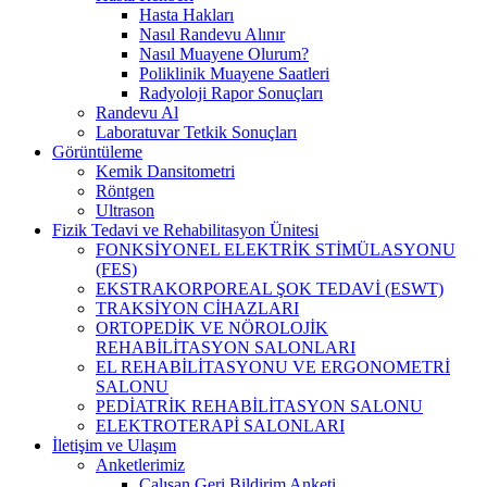
Hasta Hakları
Nasıl Randevu Alınır
Nasıl Muayene Olurum?
Poliklinik Muayene Saatleri
Radyoloji Rapor Sonuçları
Randevu Al
Laboratuvar Tetkik Sonuçları
Görüntüleme
Kemik Dansitometri
Röntgen
Ultrason
Fizik Tedavi ve Rehabilitasyon Ünitesi
FONKSİYONEL ELEKTRİK STİMÜLASYONU
(FES)
EKSTRAKORPOREAL ŞOK TEDAVİ (ESWT)
TRAKSİYON CİHAZLARI
ORTOPEDİK VE NÖROLOJİK
REHABİLİTASYON SALONLARI
EL REHABİLİTASYONU VE ERGONOMETRİ
SALONU
PEDİATRİK REHABİLİTASYON SALONU
ELEKTROTERAPİ SALONLARI
İletişim ve Ulaşım
Anketlerimiz
Çalışan Geri Bildirim Anketi