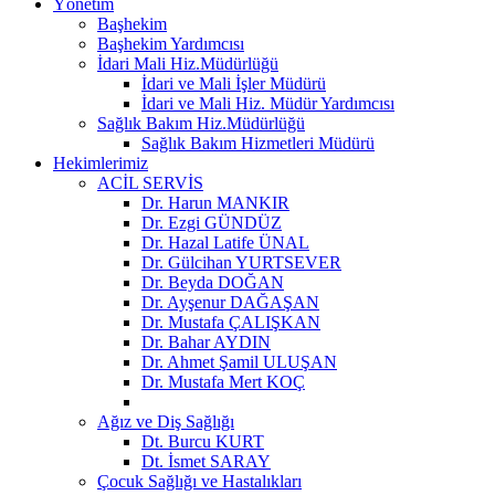
Yönetim
Başhekim
Başhekim Yardımcısı
İdari Mali Hiz.Müdürlüğü
İdari ve Mali İşler Müdürü
İdari ve Mali Hiz. Müdür Yardımcısı
Sağlık Bakım Hiz.Müdürlüğü
Sağlık Bakım Hizmetleri Müdürü
Hekimlerimiz
ACİL SERVİS
Dr. Harun MANKIR
Dr. Ezgi GÜNDÜZ
Dr. Hazal Latife ÜNAL
Dr. Gülcihan YURTSEVER
Dr. Beyda DOĞAN
Dr. Ayşenur DAĞAŞAN
Dr. Mustafa ÇALIŞKAN
Dr. Bahar AYDIN
Dr. Ahmet Şamil ULUŞAN
Dr. Mustafa Mert KOÇ
Ağız ve Diş Sağlığı
Dt. Burcu KURT
Dt. İsmet SARAY
Çocuk Sağlığı ve Hastalıkları