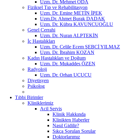
Uzm. Dr. Mehmet ODA
Fiziksel Tıp ve Rehabilitasyon
Uzm. Dr. Emine METİN İPEK
Uzm.Dr. Ahmet Burak DADAK
Uzm. Dr. Kübra KAVUNCUOĞLU
Genel Cerrahi
Uzm. Dr. Nuran ALPTEKİN
İç Hastalıkları
Uzm. Dr. Celile Ecem ŞEBCİ YILMAZ
Uzm. Dr. İbrahim KOZAN
Kadın Hastalıkları ve Doğum
Uzm. Dr. Mukaddes ÖZEN
Radyoloji
Uzm. Dr. Orhan UÇUCU
Diyetisyen
Psikolog
Tıbbi Birimler
Kliniklerimiz
Acil Servis
Klinik Hakkında
Klinikten Haberler
Nasıl Gidilir?
Sıkça Sorulan Sorular
Doktorlarımız