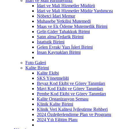
İdari ve Mali Birimlerimiz
İdari ve Mali Hizmetler Müdürü
İdari ve Mali Hizmetler Müdür Yardımcısı
Nöbetçi İdari Memur
Muhasebe Yetkilisi Mutemedi
Maaş ve Ek Ödeme Mutemetlik Birimi
Gelir-Gider Tahakkuk Birimi
Satın alma/Tedarik Birimi
İstatistik Birimi
Gelen Evrak/ Yazı İşleri Birimi
İnsan Kaynakları Birimi
Foto Galeri
Kalite Birimi
Kalite Ekibi
SKS Yönetmeliği
Beyaz Kod Ekibi ve Görev Tanımları
Mavi Kod Ekibi ve Görev Tanımları
Pembe Kod Ekibi ve Görev Tanımları
Kalite Organizasyon Şeması
Klinik Kalite Birimi
Klinik Veri Kalitesi İyileştirme Rehberi
2024 Özdeğerlendirme Plan ve Programı
2024 Yılı Eğitim Planı