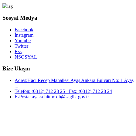
Sosyal Medya
Facebook
İnstagram
Youtube
Twitter
Rss
NSOSYAL
Bize Ulaşın
Adres:Hacı Recep Mahallesi Ayaş Ankara Bulvarı No: 1 Ayaş
...
Telefon: (0312) 712 28 25 - Fax: (0312) 712 28 24
E-Posta: ayassehitmc.dh@saglik.gov.tr