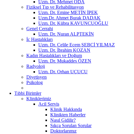
Uzm. Dr. Mehmet ODA
Fiziksel Tıp ve Rehabilitasyon
Uzm. Dr. Emine METİN İPEK
Uzm.Dr. Ahmet Burak DADAK
Uzm. Dr. Kübra KAVUNCUOĞLU
Genel Cerrahi
Uzm. Dr. Nuran ALPTEKİN
İç Hastalıkları
Uzm. Dr. Celile Ecem ŞEBCİ YILMAZ
Uzm. Dr. İbrahim KOZAN
Kadın Hastalıkları ve Doğum
Uzm. Dr. Mukaddes ÖZEN
Radyoloji
Uzm. Dr. Orhan UÇUCU
Diyetisyen
Psikolog
Tıbbi Birimler
Kliniklerimiz
Acil Servis
Klinik Hakkında
Klinikten Haberler
Nasıl Gidilir?
Sıkça Sorulan Sorular
Doktorlarımız