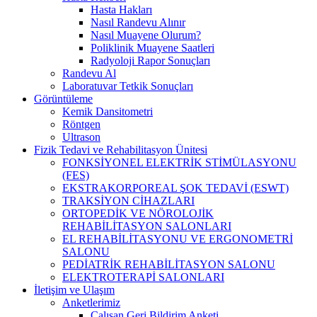
Hasta Hakları
Nasıl Randevu Alınır
Nasıl Muayene Olurum?
Poliklinik Muayene Saatleri
Radyoloji Rapor Sonuçları
Randevu Al
Laboratuvar Tetkik Sonuçları
Görüntüleme
Kemik Dansitometri
Röntgen
Ultrason
Fizik Tedavi ve Rehabilitasyon Ünitesi
FONKSİYONEL ELEKTRİK STİMÜLASYONU
(FES)
EKSTRAKORPOREAL ŞOK TEDAVİ (ESWT)
TRAKSİYON CİHAZLARI
ORTOPEDİK VE NÖROLOJİK
REHABİLİTASYON SALONLARI
EL REHABİLİTASYONU VE ERGONOMETRİ
SALONU
PEDİATRİK REHABİLİTASYON SALONU
ELEKTROTERAPİ SALONLARI
İletişim ve Ulaşım
Anketlerimiz
Çalışan Geri Bildirim Anketi