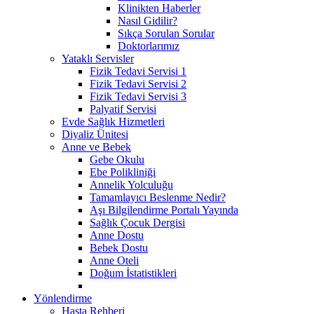
Klinikten Haberler
Nasıl Gidilir?
Sıkça Sorulan Sorular
Doktorlarımız
Yataklı Servisler
Fizik Tedavi Servisi 1
Fizik Tedavi Servisi 2
Fizik Tedavi Servisi 3
Palyatif Servisi
Evde Sağlık Hizmetleri
Diyaliz Ünitesi
Anne ve Bebek
Gebe Okulu
Ebe Polikliniği
Annelik Yolculuğu
Tamamlayıcı Beslenme Nedir?
Aşı Bilgilendirme Portalı Yayında
Sağlık Çocuk Dergisi
Anne Dostu
Bebek Dostu
Anne Oteli
Doğum İstatistikleri
Yönlendirme
Hasta Rehberi