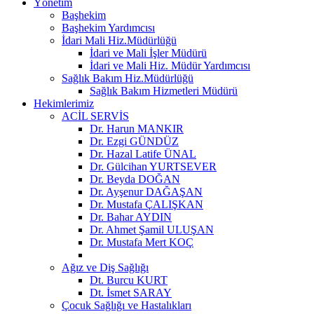
Yönetim
Başhekim
Başhekim Yardımcısı
İdari Mali Hiz.Müdürlüğü
İdari ve Mali İşler Müdürü
İdari ve Mali Hiz. Müdür Yardımcısı
Sağlık Bakım Hiz.Müdürlüğü
Sağlık Bakım Hizmetleri Müdürü
Hekimlerimiz
ACİL SERVİS
Dr. Harun MANKIR
Dr. Ezgi GÜNDÜZ
Dr. Hazal Latife ÜNAL
Dr. Gülcihan YURTSEVER
Dr. Beyda DOĞAN
Dr. Ayşenur DAĞAŞAN
Dr. Mustafa ÇALIŞKAN
Dr. Bahar AYDIN
Dr. Ahmet Şamil ULUŞAN
Dr. Mustafa Mert KOÇ
Ağız ve Diş Sağlığı
Dt. Burcu KURT
Dt. İsmet SARAY
Çocuk Sağlığı ve Hastalıkları