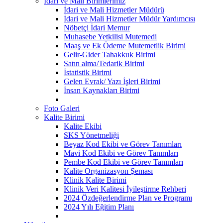
İdari ve Mali Birimlerimiz
İdari ve Mali Hizmetler Müdürü
İdari ve Mali Hizmetler Müdür Yardımcısı
Nöbetçi İdari Memur
Muhasebe Yetkilisi Mutemedi
Maaş ve Ek Ödeme Mutemetlik Birimi
Gelir-Gider Tahakkuk Birimi
Satın alma/Tedarik Birimi
İstatistik Birimi
Gelen Evrak/ Yazı İşleri Birimi
İnsan Kaynakları Birimi
Foto Galeri
Kalite Birimi
Kalite Ekibi
SKS Yönetmeliği
Beyaz Kod Ekibi ve Görev Tanımları
Mavi Kod Ekibi ve Görev Tanımları
Pembe Kod Ekibi ve Görev Tanımları
Kalite Organizasyon Şeması
Klinik Kalite Birimi
Klinik Veri Kalitesi İyileştirme Rehberi
2024 Özdeğerlendirme Plan ve Programı
2024 Yılı Eğitim Planı