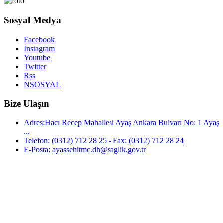
Sosyal Medya
Facebook
İnstagram
Youtube
Twitter
Rss
NSOSYAL
Bize Ulaşın
Adres:Hacı Recep Mahallesi Ayaş Ankara Bulvarı No: 1 Ayaş
...
Telefon: (0312) 712 28 25 - Fax: (0312) 712 28 24
E-Posta: ayassehitmc.dh@saglik.gov.tr