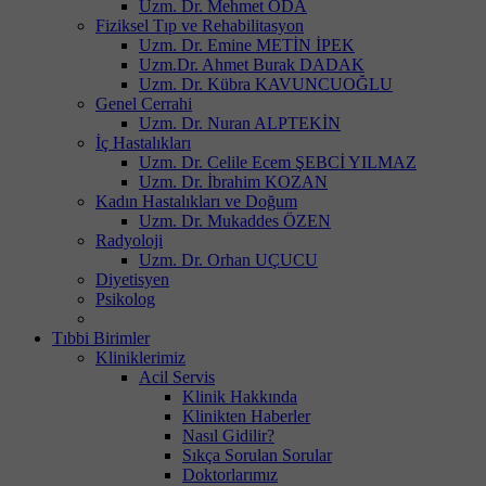
Uzm. Dr. Mehmet ODA
Fiziksel Tıp ve Rehabilitasyon
Uzm. Dr. Emine METİN İPEK
Uzm.Dr. Ahmet Burak DADAK
Uzm. Dr. Kübra KAVUNCUOĞLU
Genel Cerrahi
Uzm. Dr. Nuran ALPTEKİN
İç Hastalıkları
Uzm. Dr. Celile Ecem ŞEBCİ YILMAZ
Uzm. Dr. İbrahim KOZAN
Kadın Hastalıkları ve Doğum
Uzm. Dr. Mukaddes ÖZEN
Radyoloji
Uzm. Dr. Orhan UÇUCU
Diyetisyen
Psikolog
Tıbbi Birimler
Kliniklerimiz
Acil Servis
Klinik Hakkında
Klinikten Haberler
Nasıl Gidilir?
Sıkça Sorulan Sorular
Doktorlarımız