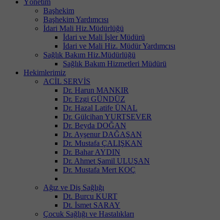
Yönetim
Başhekim
Başhekim Yardımcısı
İdari Mali Hiz.Müdürlüğü
İdari ve Mali İşler Müdürü
İdari ve Mali Hiz. Müdür Yardımcısı
Sağlık Bakım Hiz.Müdürlüğü
Sağlık Bakım Hizmetleri Müdürü
Hekimlerimiz
ACİL SERVİS
Dr. Harun MANKIR
Dr. Ezgi GÜNDÜZ
Dr. Hazal Latife ÜNAL
Dr. Gülcihan YURTSEVER
Dr. Beyda DOĞAN
Dr. Ayşenur DAĞAŞAN
Dr. Mustafa ÇALIŞKAN
Dr. Bahar AYDIN
Dr. Ahmet Şamil ULUŞAN
Dr. Mustafa Mert KOÇ
Ağız ve Diş Sağlığı
Dt. Burcu KURT
Dt. İsmet SARAY
Çocuk Sağlığı ve Hastalıkları