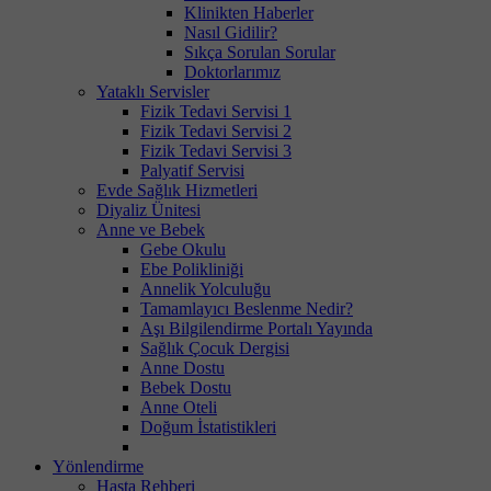
Klinikten Haberler
Nasıl Gidilir?
Sıkça Sorulan Sorular
Doktorlarımız
Yataklı Servisler
Fizik Tedavi Servisi 1
Fizik Tedavi Servisi 2
Fizik Tedavi Servisi 3
Palyatif Servisi
Evde Sağlık Hizmetleri
Diyaliz Ünitesi
Anne ve Bebek
Gebe Okulu
Ebe Polikliniği
Annelik Yolculuğu
Tamamlayıcı Beslenme Nedir?
Aşı Bilgilendirme Portalı Yayında
Sağlık Çocuk Dergisi
Anne Dostu
Bebek Dostu
Anne Oteli
Doğum İstatistikleri
Yönlendirme
Hasta Rehberi