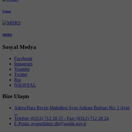
Cimer
MHRS
Sosyal Medya
Facebook
İnstagram
Youtube
Twitter
Rss
NSOSYAL
Bize Ulaşın
Adres:Hacı Recep Mahallesi Ayaş Ankara Bulvarı No: 1 Ayaş
...
Telefon: (0312) 712 28 25 - Fax: (0312) 712 28 24
E-Posta: ayassehitmc.dh@saglik.gov.tr