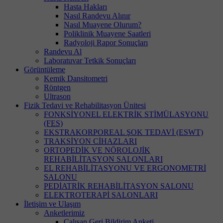
Hasta Hakları
Nasıl Randevu Alınır
Nasıl Muayene Olurum?
Poliklinik Muayene Saatleri
Radyoloji Rapor Sonuçları
Randevu Al
Laboratuvar Tetkik Sonuçları
Görüntüleme
Kemik Dansitometri
Röntgen
Ultrason
Fizik Tedavi ve Rehabilitasyon Ünitesi
FONKSİYONEL ELEKTRİK STİMÜLASYONU
(FES)
EKSTRAKORPOREAL ŞOK TEDAVİ (ESWT)
TRAKSİYON CİHAZLARI
ORTOPEDİK VE NÖROLOJİK
REHABİLİTASYON SALONLARI
EL REHABİLİTASYONU VE ERGONOMETRİ
SALONU
PEDİATRİK REHABİLİTASYON SALONU
ELEKTROTERAPİ SALONLARI
İletişim ve Ulaşım
Anketlerimiz
Çalışan Geri Bildirim Anketi