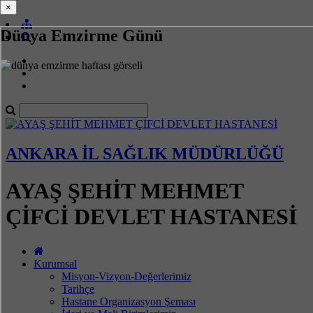
×
×
Dünya Emzirme Günü
ANKARA İL SAĞLIK MÜDÜRLÜĞÜ
AYAŞ ŞEHİT MEHMET
ÇİFCİ DEVLET HASTANESİ
Kurumsal
Misyon-Vizyon-Değerlerimiz
Tarihçe
Hastane Organizasyon Şeması