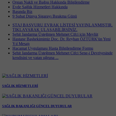
Organ Nakli ve Bağışı Hakkında Bilgilendirme
Evde Sağlık Hizmetleri Hakkında
Basında Biz
9 Şubat Dünya Sigarayı Bırakma Günü
STAJ BAŞVURU EVRAK LİSTESİ YAYINLANMIŞTIR.
TIKLAYARAK ULAŞABİLİRSİNİZ.
Şehit Jandarma Üsteğmen Mehmet Çifci için Mevlüt
Hastane Başhekimimiz Doç. Dr. Reyhan ÖZTÜRK'ün Yeni
Yıl Mesajı
Hacamat Uygulaması Hasta Bilgilendirme Formu
Şehit Jandarma Üsteğmen Mehmet Çifci Sene-i Devriyesinde
kendisini ve vatan uğruna ...
SAĞLIK HİZMETLERİ
SAĞLIK BAKANLIĞI GÜNCEL DUYURULAR