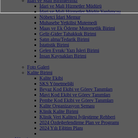
İdari ve Mali Birimlerimiz
İdari ve Mali Hizmetler Müdürü
İdari ve Mali Hizmetler Müdür Yardımcısı
Nöbetçi İdari Memur
Muhasebe Yetkilisi Mutemedi
Maaş ve Ek Ödeme Mutemetlik Birimi
Gelir-Gider Tahakkuk Birimi
Satın alma/Tedarik Birimi
İstatistik Birimi
Gelen Evrak/ Yazı İşleri Birimi
İnsan Kaynakları Birimi
Foto Galeri
Kalite Birimi
Kalite Ekibi
SKS Yönetmeliği
Beyaz Kod Ekibi ve Görev Tanımları
Mavi Kod Ekibi ve Görev Tanımları
Pembe Kod Ekibi ve Görev Tanımları
Kalite Organizasyon Şeması
Klinik Kalite Birimi
Klinik Veri Kalitesi İyileştirme Rehberi
2024 Özdeğerlendirme Plan ve Programı
2024 Yılı Eğitim Planı